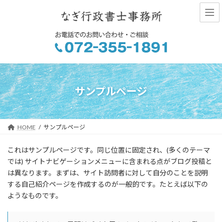
コ
ナ
ン
ビ
テ
ゲ
ン
ー
ツ
シ
へ
ョ
ス
ン
キ
に
ッ
移
サンプルページ
プ
動
HOME
サンプルページ
これはサンプルページです。同じ位置に固定され、(多くのテーマ
では) サイトナビゲーションメニューに含まれる点がブログ投稿と
は異なります。まずは、サイト訪問者に対して自分のことを説明
する自己紹介ページを作成するのが一般的です。たとえば以下の
ようなものです。