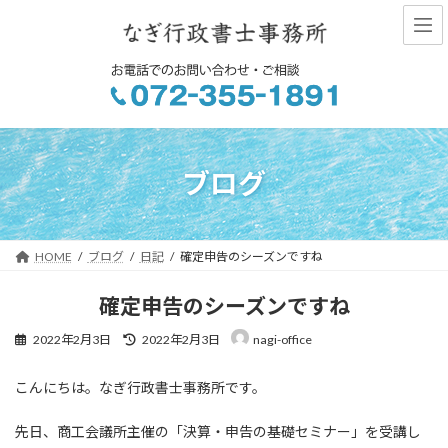
コ
ナ
ン
ビ
テ
ゲ
ン
ー
ツ
シ
へ
ョ
ス
ン
キ
に
ッ
移
ブログ
プ
動
HOME
ブログ
日記
確定申告のシーズンですね
確定申告のシーズンですね
最
2022年2月3日
2022年2月3日
nagi-office
終
更
こんにちは。なぎ行政書士事務所です。
新
日
時
先日、商工会議所主催の「決算・申告の基礎セミナー」を受講し
: